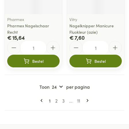
Pharmex
Vitry
Pharmex Nagelschaar
Nagelknipper Manicure
Recht
Fluokleur (azie)
€ 15,64
€ 7,60
Aantal
Aantal
Bestel
Bestel
Toon
per pagina
Pagina's
U lees momenteel pagina
Pagina
Pagina
Pagina
1
2
3
...
11