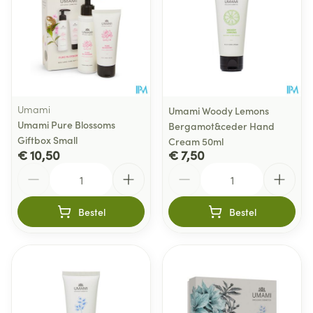
Umami
Umami Woody Lemons
Umami Pure Blossoms
Bergamot&ceder Hand
Giftbox Small
Cream 50ml
€ 10,50
€ 7,50
Aantal
Aantal
Bestel
Bestel