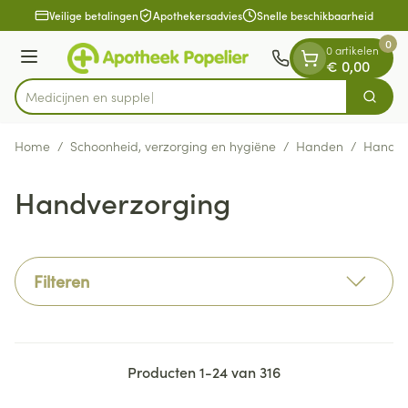
Dia 1 van 1
Ga naar de inhoud
Veilige betalingen
Apothekersadvies
Snelle beschikbaarheid
0
0 artikelen
Menu
€ 0,00
Med
Zoek
Product, merk, categorie...
Home
/
Schoonheid, verzorging en hygiëne
/
Handen
/
Handve
Handverzorging
Filteren
Producten
1
-
24
van
316