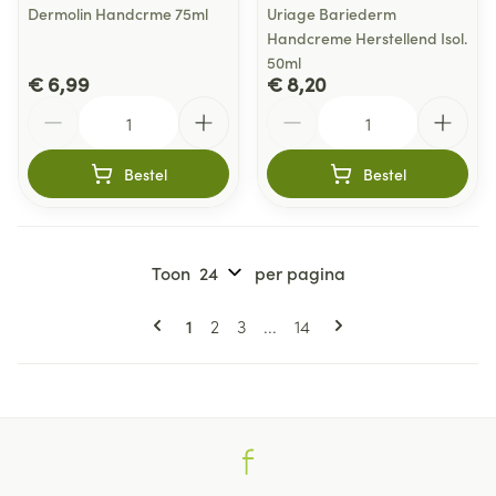
Dermolin Handcrme 75ml
Uriage Bariederm
Handcreme Herstellend Isol.
50ml
€ 6,99
€ 8,20
Aantal
Aantal
Bestel
Bestel
Toon
per pagina
Pagina's
U lees momenteel pagina
Pagina
Pagina
Pagina
1
2
3
...
14