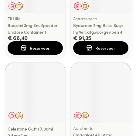
Geneesmiddel
Op voorschrift
Geneesmiddel
Op voorschrift
Eli Lilly
Astrazeneca
Baqsimi 3mg Snuifpoeder
Bydureon 2mg Bcise Susp
Unidose Container 1
Inj Verl.afg.voorgev.pen 4
€ 66,40
€ 91,35
Reserveer
Reserveer
Geneesmiddel
Op voorschrift
Geneesmiddel
Op voorschrift
Aurobindo
Celestone Gutt 1 X 30ml
Cinacalcet Ab 60mg
0,5mg/1ml