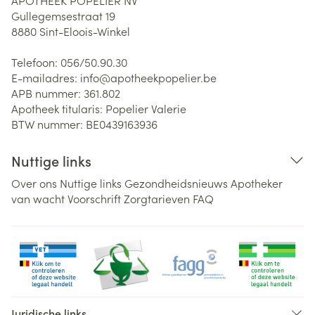
APOTHEEK POPELIER NV
Gullegemsestraat 19
8880
Sint-Eloois-Winkel
Telefoon:
056/50.90.30
E-mailadres:
info@
apotheekpopelier.be
APB nummer:
361.802
Apotheek titularis:
Popelier Valerie
BTW nummer:
BE0439163936
Nuttige links
Over ons
Nuttige links
Gezondheidsnieuws
Apotheker
van wacht
Voorschrift
Zorgtarieven
FAQ
Juridische links