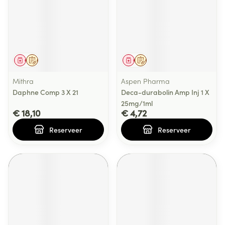
Geneesmiddel
Op voorschrift
Geneesmiddel
Op voorschrift
Mithra
Aspen Pharma
Daphne Comp 3 X 21
Deca-durabolin Amp Inj 1 X
25mg/1ml
€ 18,10
€ 4,72
Reserveer
Reserveer