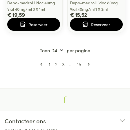
Depo-medrol Lidoc 40mg
Depo-medrol Lidoc 80mg
Vial 40mg/ml 3 X 1ml
Vial 40mg/ml 1 X 2ml
€ 19,59
€ 15,52
Reserveer
Reserveer
Toon
per pagina
Pagina's
U lees momenteel pagina
Pagina
Pagina
Pagina
1
2
3
...
15
Contacteer ons