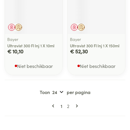
Geneesmiddel
Op voorschrift
Geneesmiddel
Op voorschrift
Bayer
Bayer
Ultravist 300 Fl Inj 1 X 10ml
Ultravist 300 Fl Inj 1 X 150ml
€ 10,10
€ 52,30
Niet beschikbaar
Niet beschikbaar
Toon
per pagina
Pagina's
U lees momenteel pagina
Pagina
1
2