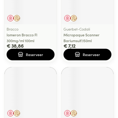
Geneesmiddel
Op voorschrift
Geneesmiddel
Op voorschrift
Bracco
Guerbet-Codali
Iomeron Bracco Fl
Micropaque Scanner
300mg/ml 100ml
Bariumsulf.150ml
€ 38,86
€ 7,12
Reserveer
Reserveer
Geneesmiddel
Op voorschrift
Geneesmiddel
Op voorschrift