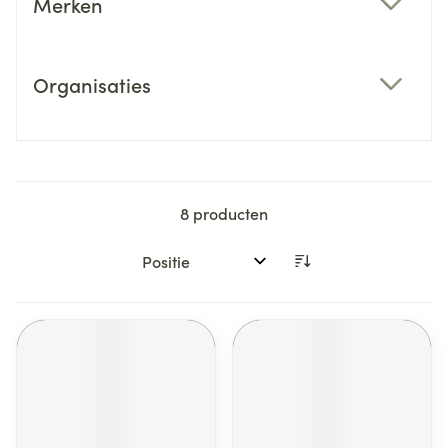
Merken
filter
Organisaties
filter
8
producten
Sorteer op: