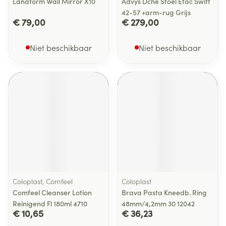
Lanaform Wall Mirror X10
Advys Dche Stoel Etac Swift
42-57 +arm-rug Grijs
€ 79,00
€ 279,00
Niet beschikbaar
Niet beschikbaar
Coloplast, Comfeel
Coloplast
Comfeel Cleanser Lotion
Brava Pasta Kneedb. Ring
Reinigend Fl 180ml 4710
48mm/4,2mm 30 12042
€ 10,65
€ 36,23