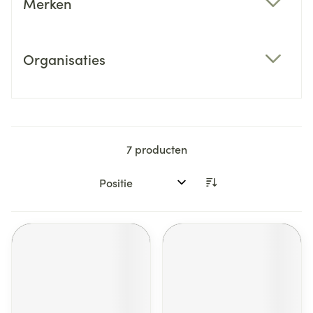
Merken
filter
Organisaties
filter
7
producten
Sorteer op: