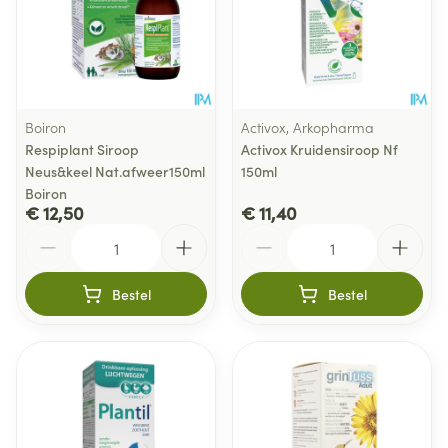
Boiron
Activox, Arkopharma
Respiplant Siroop
Activox Kruidensiroop Nf
Neus&keel Nat.afweer150ml
150ml
Boiron
€ 12,50
€ 11,40
Aantal
Aantal
Bestel
Bestel