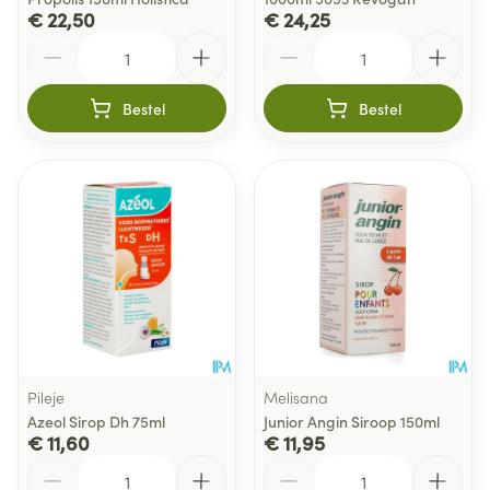
€ 22,50
€ 24,25
Aantal
Aantal
Bestel
Bestel
Pileje
Melisana
Azeol Sirop Dh 75ml
Junior Angin Siroop 150ml
€ 11,60
€ 11,95
Aantal
Aantal