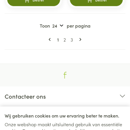
Toon
per pagina
Pagina's
U lees momenteel pagina
Pagina
Pagina
1
2
3
Contacteer ons
Nuttige links
Wij gebruiken cookies om uw ervaring beter te maken.
Onze webshop maakt uitsluitend gebruik van essentiële