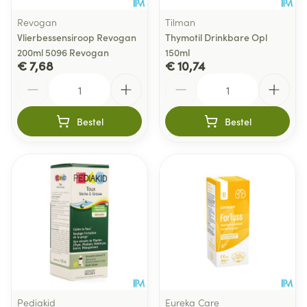
Revogan
Tilman
Vlierbessensiroop Revogan
Thymotil Drinkbare Opl
200ml 5096 Revogan
150ml
€ 7,68
€ 10,74
Aantal
Aantal
Bestel
Bestel
Pediakid
Eureka Care