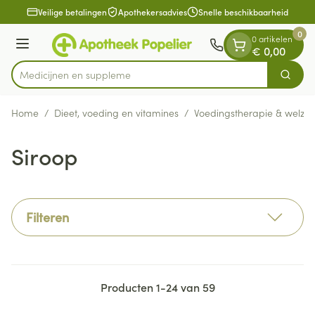
Dia 1 van 1
Ga naar de inhoud
Veilige betalingen
Apothekersadvies
Snelle beschikbaarheid
0
0 artikelen
Menu
€ 0,00
Med
Zoek
Product, merk, categorie...
Home
/
Dieet, voeding en vitamines
/
Voedingstherapie & welzijn
Siroop
Filteren
Producten
1
-
24
van
59