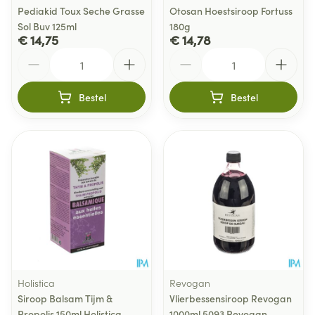
Pediakid Toux Seche Grasse
Otosan Hoestsiroop Fortuss
Sol Buv 125ml
180g
€ 14,75
€ 14,78
Aantal
Aantal
Bestel
Bestel
Holistica
Revogan
Siroop Balsam Tijm &
Vlierbessensiroop Revogan
Propolis 150ml Holistica
1000ml 5093 Revogan