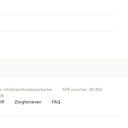
s:
info@
apotheekpopelier.be
APB nummer:
361.802
36
ift
Zorgtarieven
FAQ