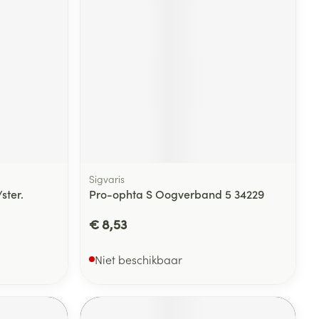
rende
Parfums en
geurproducten
Sigvaris
ster.
Pro-ophta S Oogverband 5 34229
€ 8,53
CBD
Niet beschikbaar