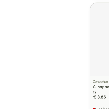
Zenophar
Clinapa
12
€ 3,86
Niet be