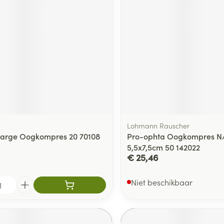
delen
Haar
ging
Supplementen
Insectenwe
Mondmaskers
middelen
ssen
 -
id
d
Lohmann Rauscher
Large Oogkompres 20 70108
Pro-ophta Oogkompres N/
5,5x7,5cm 50 142022
€ 25,46
Zelfbruiner
Scheren
Niet beschikbaar