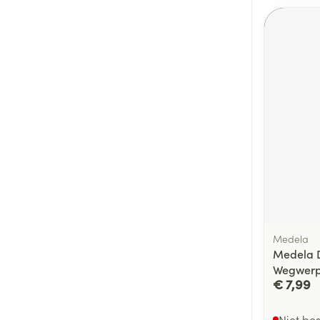
Medela
Medela 
Wegwerp
€ 7,99
Niet be