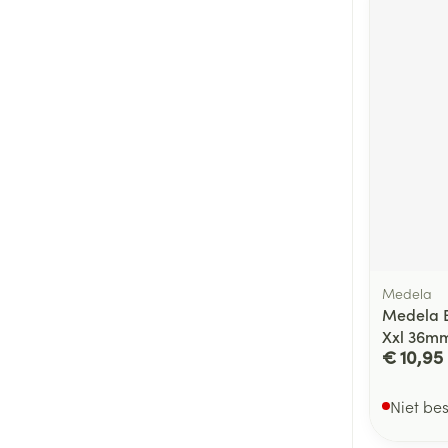
Medela
Medela Bo
Xxl 36m
€ 10,95
Niet be