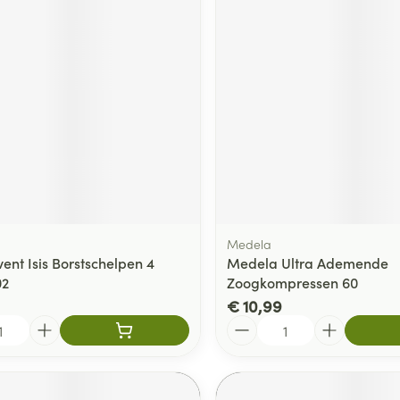
delen
Haar
ging
Supplementen
Insectenwe
Mondmaskers
middelen
ssen
 -
id
d
Medela
vent Isis Borstschelpen 4
Medela Ultra Ademende
02
Zoogkompressen 60
Zelfbruiner
Scheren
€ 10,99
Aantal