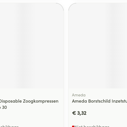
Ameda
Disposable Zoogkompressen
Ameda Borstschild Inzets
 30
€ 3,32
schikbaar
Niet beschikbaar