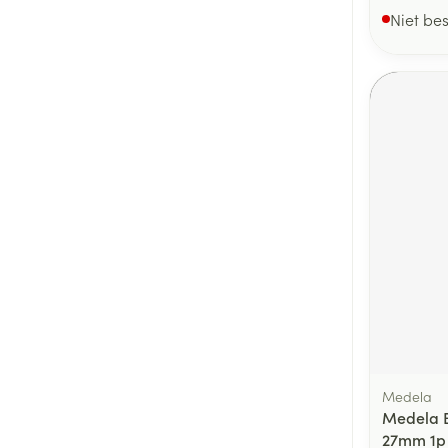
Niet be
Medela
Medela Bo
27mm 1p