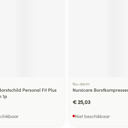
Nu-derm
rstschild Personal Fit Plus
Nursicare Borstkompressen
m 1p
€ 25,03
schikbaar
Niet beschikbaar