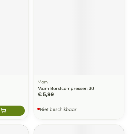
rende
Parfums en
geurproducten
Mam
Mam Borstcompressen 30
€ 5,99
CBD
Niet beschikbaar