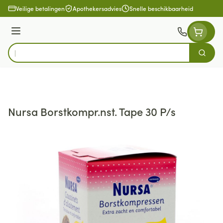
Ga naar de inhoud
Veilige betalingen
Apothekersadvies
Snelle beschikbaarheid
Menu
Zoek
Product, merk, categorie...
Nursa Borstkompr.nst. Tape 30 P/s