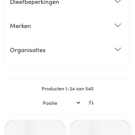
Dieetbeperkingen
filter
Merken
filter
Organisaties
filter
Producten
1
-
24
van
540
Sorteer op: