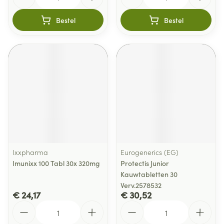
Bestel
Bestel
Ixxpharma
Eurogenerics (EG)
Imunixx 100 Tabl 30x 320mg
Protectis Junior
Kauwtabletten 30
Verv.2578532
€ 24,17
€ 30,52
Aantal
Aantal