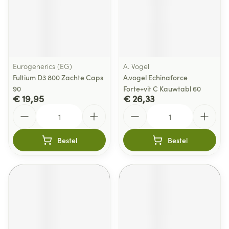
Eurogenerics (EG)
A. Vogel
Fultium D3 800 Zachte Caps
A.vogel Echinaforce
90
Forte+vit C Kauwtabl 60
€ 19,95
€ 26,33
Aantal
Aantal
Bestel
Bestel