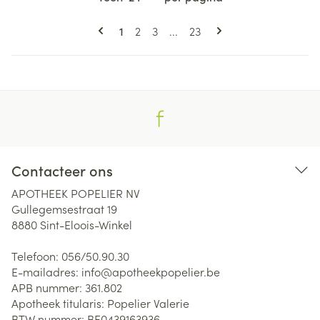
Pagina's
U lees momenteel pagina
Pagina
Pagina
Pagina
1
2
3
...
23
Contacteer ons
APOTHEEK POPELIER NV
Gullegemsestraat 19
8880
Sint-Eloois-Winkel
Telefoon:
056/50.90.30
E-mailadres:
info@
apotheekpopelier.be
APB nummer:
361.802
Apotheek titularis:
Popelier Valerie
BTW nummer:
BE0439163936