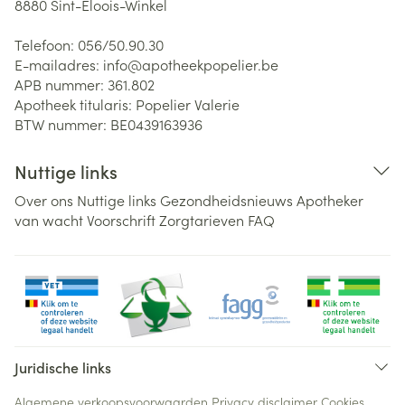
8880
Sint-Eloois-Winkel
Telefoon:
056/50.90.30
E-mailadres:
info@
apotheekpopelier.be
APB nummer:
361.802
Apotheek titularis:
Popelier Valerie
BTW nummer:
BE0439163936
Nuttige links
Over ons
Nuttige links
Gezondheidsnieuws
Apotheker
van wacht
Voorschrift
Zorgtarieven
FAQ
Juridische links
Algemene verkoopsvoorwaarden
Privacy disclaimer
Cookies