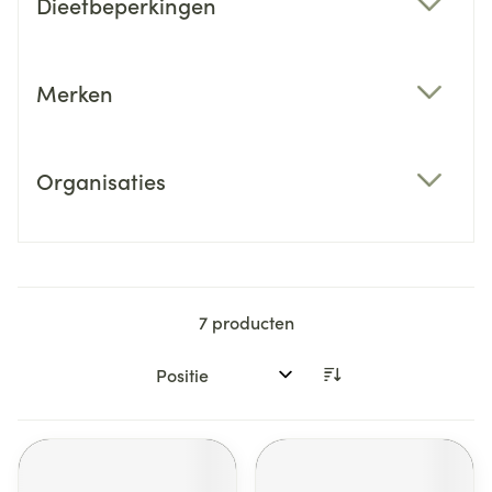
Dieetbeperkingen
filter
Merken
filter
Organisaties
filter
7
producten
Sorteer op: