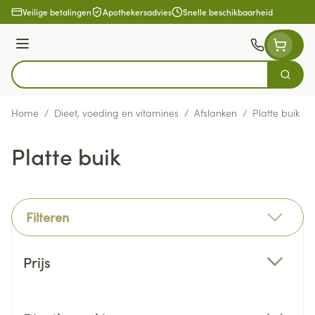
Ga naar de inhoud
Veilige betalingen
Apothekersadvies
Snelle beschikbaarheid
Menu
Zoek
Product, merk, categorie...
Home
/
Dieet, voeding en vitamines
/
Afslanken
/
Platte buik
Platte buik
Filteren
Doorgaan naar productlijst
Prijs
filter