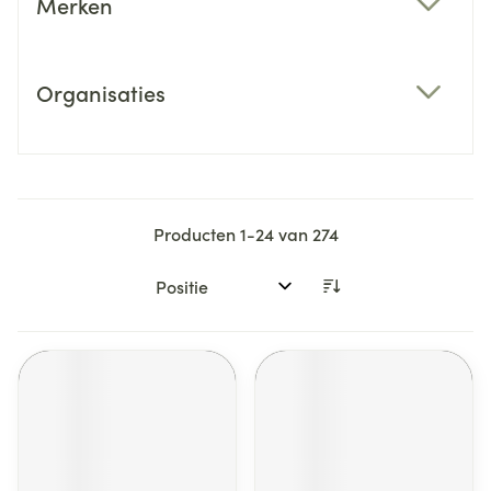
Merken
filter
Organisaties
filter
Producten
1
-
24
van
274
Sorteer op: