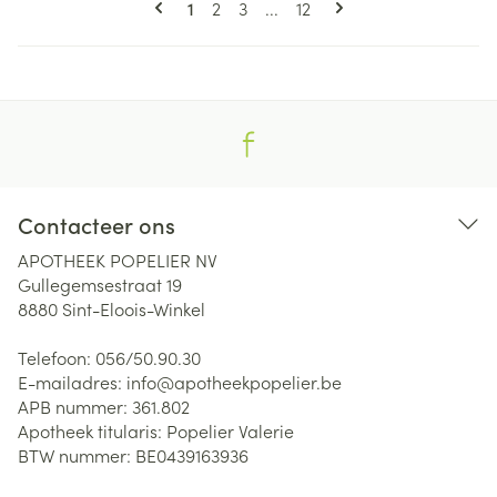
U lees momenteel pagina
Pagina
Pagina
Pagina
1
2
3
...
12
Contacteer ons
APOTHEEK POPELIER NV
Gullegemsestraat 19
8880
Sint-Eloois-Winkel
Telefoon:
056/50.90.30
E-mailadres:
info@
apotheekpopelier.be
APB nummer:
361.802
Apotheek titularis:
Popelier Valerie
BTW nummer:
BE0439163936