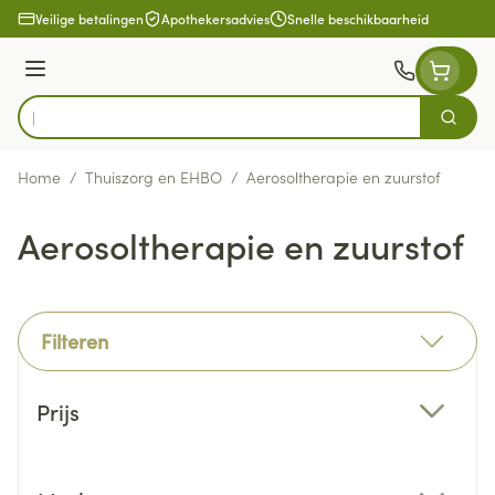
Ga naar de inhoud
Veilige betalingen
Apothekersadvies
Snelle beschikbaarheid
Menu
Zoek
Product, merk, categorie...
Home
/
Thuiszorg en EHBO
/
Aerosoltherapie en zuurstof
Aerosoltherapie en zuurstof
Filteren
Doorgaan naar productlijst
Prijs
filter