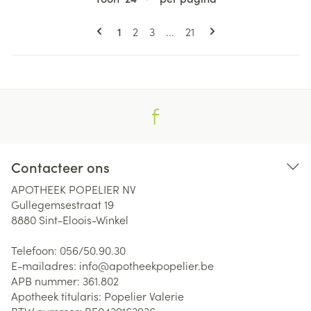
Pagina's
U lees momenteel pagina
Pagina
Pagina
Pagina
1
2
3
...
21
Contacteer ons
APOTHEEK POPELIER NV
Gullegemsestraat 19
8880
Sint-Eloois-Winkel
Telefoon:
056/50.90.30
E-mailadres:
info@
apotheekpopelier.be
APB nummer:
361.802
Apotheek titularis:
Popelier Valerie