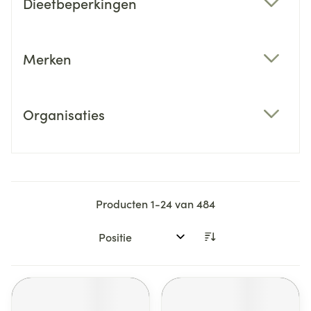
Dieetbeperkingen
filter
Merken
filter
Organisaties
filter
Producten
1
-
24
van
484
Sorteer op: