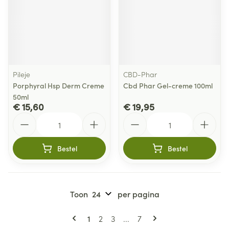
Pileje
CBD-Phar
Porphyral Hsp Derm Creme
Cbd Phar Gel-creme 100ml
50ml
€ 15,60
€ 19,95
Aantal
Aantal
Bestel
Bestel
Toon
per pagina
Pagina's
U lees momenteel pagina
Pagina
Pagina
Pagina
1
2
3
...
7