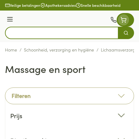
Ga naar de inhoud
Veilige betalingen
Apothekersadvies
Snelle beschikbaarheid
Menu
Zoek
Product, merk, categorie...
Home
/
Schoonheid, verzorging en hygiëne
/
Lichaamsverzorgi
Massage en sport
Filteren
Doorgaan naar productlijst
Prijs
filter