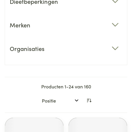
Dieetbeperkingen
filter
Merken
filter
Organisaties
filter
Producten
1
-
24
van
160
Sorteer op: