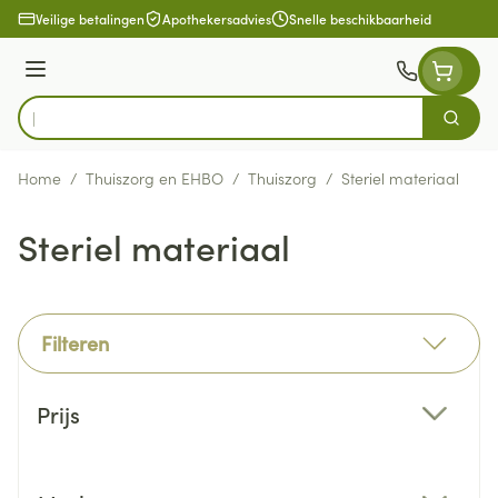
Ga naar de inhoud
Veilige betalingen
Apothekersadvies
Snelle beschikbaarheid
Menu
Zoek
Product, merk, categorie...
Home
/
Thuiszorg en EHBO
/
Thuiszorg
/
Steriel materiaal
Steriel materiaal
Filteren
Doorgaan naar productlijst
Prijs
filter