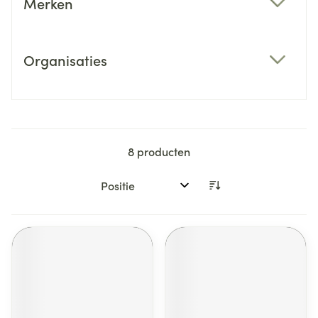
Merken
filter
Organisaties
filter
8
producten
Sorteer op: