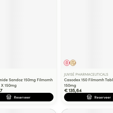
middel
voorschrift
Geneesmiddel
Op voorschrift
JUVISÉ PHARMACEUTICALS
amide Sandoz 150mg Filmomh
Casodex 150 Filmomh Tabl
 X 150mg
150mg
7
€ 135,64
Reserveer
Reserveer