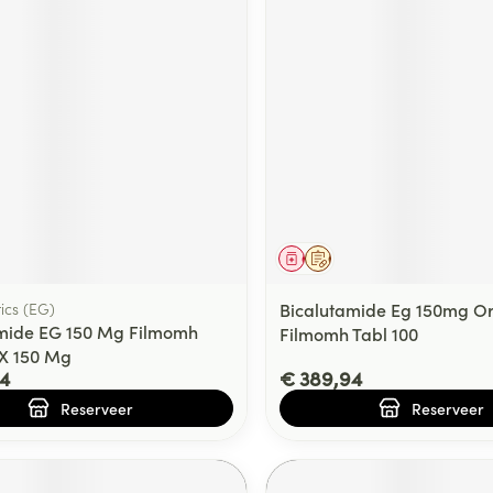
middel
voorschrift
Geneesmiddel
Op voorschrift
ics (EG)
Bicalutamide Eg 150mg Or
mide EG 150 Mg Filmomh
Filmomh Tabl 100
 X 150 Mg
4
€ 389,94
Reserveer
Reserveer