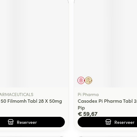
middel
voorschrift
Geneesmiddel
Op voorschrift
HARMACEUTICALS
Pi Pharma
50 Filmomh Tabl 28 X 50mg
Casodex Pi Pharma Tabl 
Pip
€ 59,67
Reserveer
Reserveer