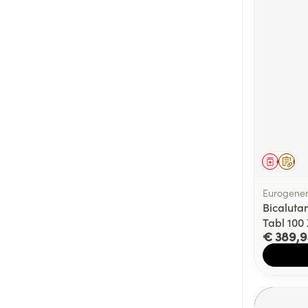
Genees
Op 
Eurogener
Bicaluta
Tabl 100
€ 389,9