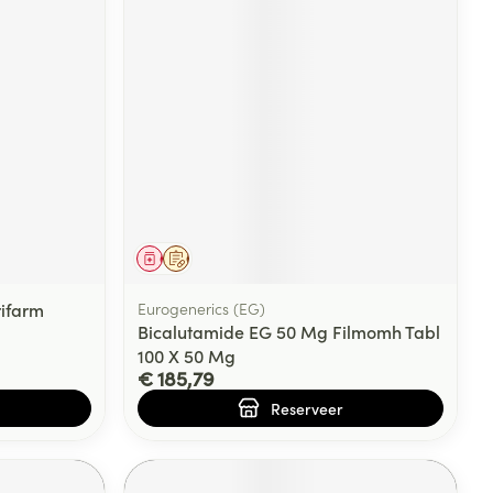
Geneesmiddel
Op voorschrift
ifarm
Eurogenerics (EG)
Bicalutamide EG 50 Mg Filmomh Tabl
100 X 50 Mg
€ 185,79
Reserveer