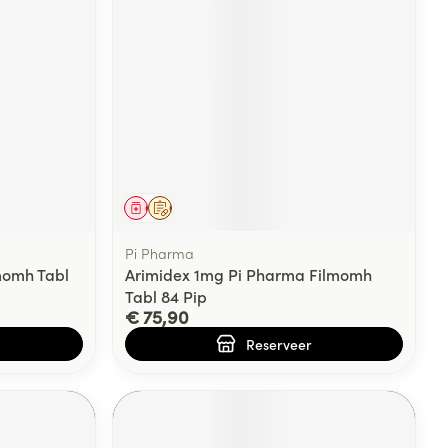
rende
Parfums en
geurproducten
Geneesmiddel
Op voorschrift
Pi Pharma
momh Tabl
Arimidex 1mg Pi Pharma Filmomh
Tabl 84 Pip
€ 75,90
CBD
Reserveer