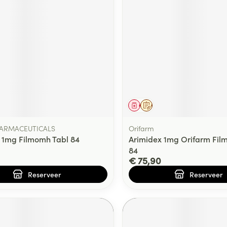
delen
Haar
ging
Supplementen
Insectenwe
Mondmaskers
middelen
ssen
 -
id
d
middel
voorschrift
Geneesmiddel
Op voorschrift
HARMACEUTICALS
Orifarm
 1mg Filmomh Tabl 84
Arimidex 1mg Orifarm Fil
84
€ 75,90
Zelfbruiner
Scheren
Reserveer
Reserveer