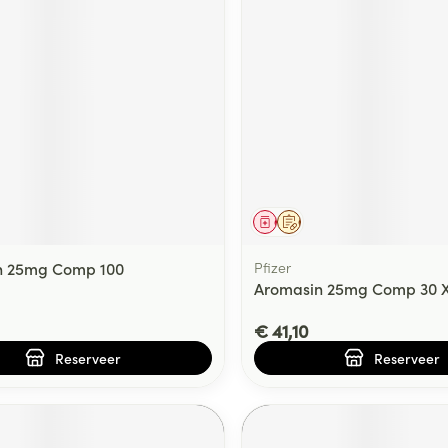
middel
voorschrift
Geneesmiddel
Op voorschrift
n 25mg Comp 100
Pfizer
Aromasin 25mg Comp 30 
€ 41,10
Reserveer
Reserveer