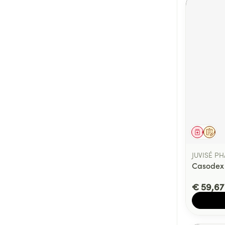
Genees
Op 
JUVISÉ P
Casodex 
€ 59,67