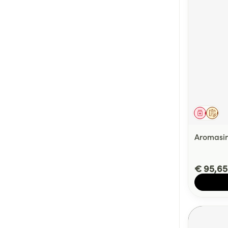
Genees
Op 
Aromasi
€ 95,65