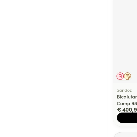
Genees
Op 
Sandoz
Bicalut
Comp 98
€ 400,9