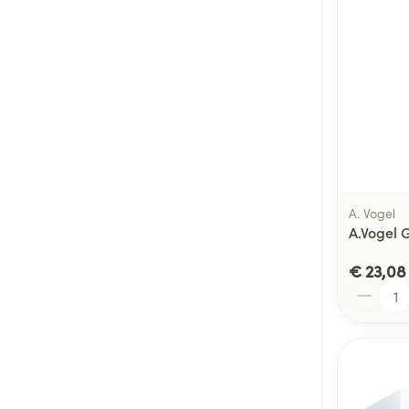
A. Vogel
A.Vogel 
€ 23,08
Aantal