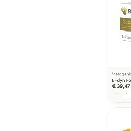
Metageni
B-dyn Fo
€ 39,47
Aantal