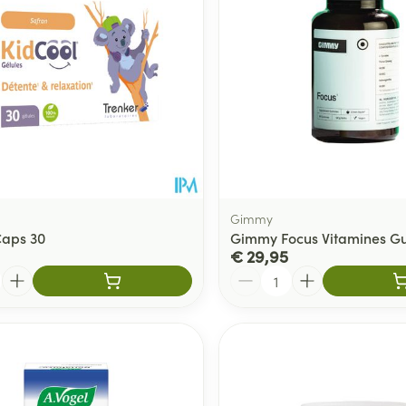
delen
Haar
ging
Supplementen
Insectenwe
Mondmaskers
middelen
ssen
 -
id
d
Gimmy
Caps 30
Gimmy Focus Vitamines G
€ 29,95
Aantal
Zelfbruiner
Scheren