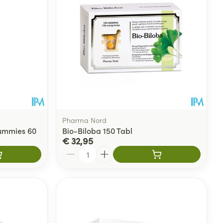
rende
Parfums en
geurproducten
Pharma Nord
ummies 60
Bio-Biloba 150 Tabl
€ 32,95
Aantal
CBD