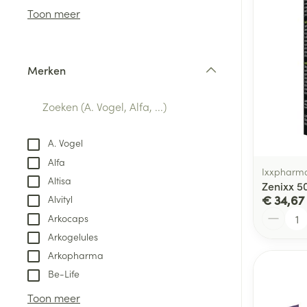
Aerosol access
Blaren
Creme, gel en 
Toon meer
Zuurstof
Eelt
Eksteroog - lik
Ademhalingsste
Merken
Toon meer
filter
Spieren en gew
Specifiek voor
A. Vogel
Naalden en spu
Alfa
Lichaamsverzo
Ixxpharm
Infecties
Altisa
Spuiten
Zenixx 5
Deodorant
€ 34,67
Alvityl
Oplossing voor 
Gezichtsverzor
Aantal
Arkocaps
Naalden
Luizen
Arkogelules
Naalden voor i
Arkopharma
pennaalden
Be-Life
Diagnostica
Toon meer
Toon meer