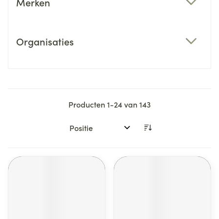
Merken
filter
Organisaties
filter
Producten
1
-
24
van
143
Sorteer op: