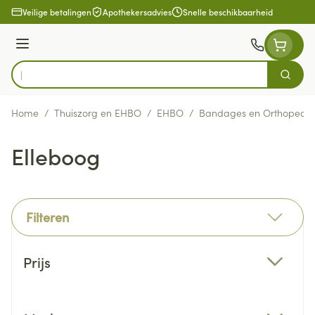
Ga naar de inhoud
Veilige betalingen
Apothekersadvies
Snelle beschikbaarheid
Menu
Zoek
Product, merk, categorie...
Home
/
Thuiszorg en EHBO
/
EHBO
/
Bandages en Orthopedie
Elleboog
Filteren
Doorgaan naar productlijst
Prijs
filter