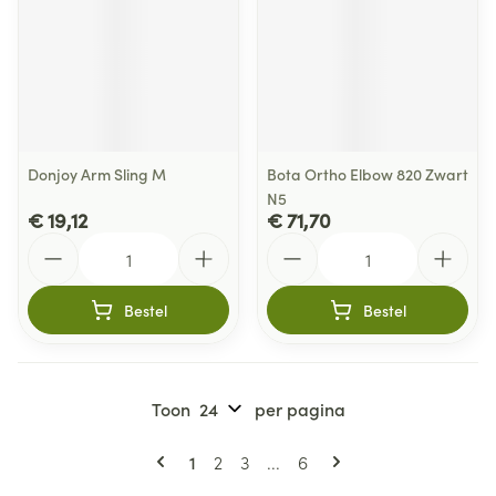
Donjoy Arm Sling M
Bota Ortho Elbow 820 Zwart
N5
€ 19,12
€ 71,70
Aantal
Aantal
Bestel
Bestel
Toon
per pagina
Pagina's
U lees momenteel pagina
Pagina
Pagina
Pagina
1
2
3
...
6