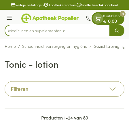
Dia 1 van 1
Ga naar de inhoud
Veilige betalingen
Apothekersadvies
Snelle beschikbaarheid
0
0 artikelen
Menu
€ 0,00
Medicijnen
Zoek
Product, merk, categorie...
Home
/
Schoonheid, verzorging en hygiëne
/
Gezichtsreiniging 
Tonic - lotion
Filteren
Producten
1
-
24
van
89