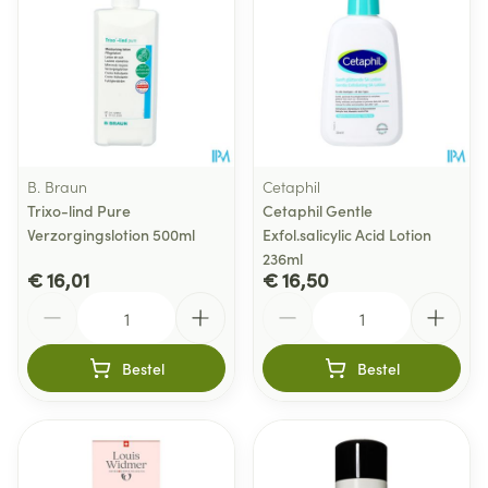
B. Braun
Cetaphil
Trixo-lind Pure
Cetaphil Gentle
Verzorgingslotion 500ml
Exfol.salicylic Acid Lotion
236ml
€ 16,01
€ 16,50
Aantal
Aantal
Bestel
Bestel