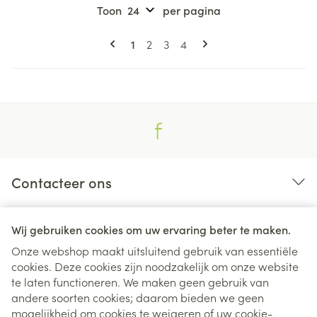
Toon
per pagina
Pagina's
U lees momenteel pagina
Pagina
Pagina
Pagina
1
2
3
4
Contacteer ons
Nuttige links
Wij gebruiken cookies om uw ervaring beter te maken.
Onze webshop maakt uitsluitend gebruik van essentiële
cookies. Deze cookies zijn noodzakelijk om onze website
te laten functioneren. We maken geen gebruik van
andere soorten cookies; daarom bieden we geen
mogelijkheid om cookies te weigeren of uw cookie-