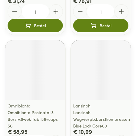
€ 31,74
€ 76,91
Aantal
Aantal
Bestel
Bestel
Omnibionta
Lansinoh
Omnibionta Postnatal 3
Lansinoh
Borstv.8wek Tabl 56+caps
Wegwerpb.borstkompressen
56
Blue Lock Core60
€ 58,95
€ 10,99