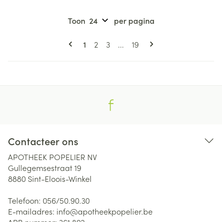
Toon
per pagina
Pagina's
U lees momenteel pagina
Pagina
Pagina
Pagina
1
2
3
...
19
Contacteer ons
APOTHEEK POPELIER NV
Gullegemsestraat 19
8880
Sint-Eloois-Winkel
Telefoon:
056/50.90.30
E-mailadres:
info@
apotheekpopelier.be