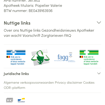
APB nummer:
361.802
Apotheek titularis:
Popelier Valerie
BTW nummer:
BE0439163936
Nuttige links
Over ons
Nuttige links
Gezondheidsnieuws
Apotheker
van wacht
Voorschrift
Zorgtarieven
FAQ
Juridische links
Algemene verkoopsvoorwaarden
Privacy disclaimer
Cookies
ODR-platform