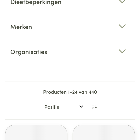
Dieetbeperkingen
filter
Merken
filter
Organisaties
filter
Producten
1
-
24
van
440
Sorteer op: