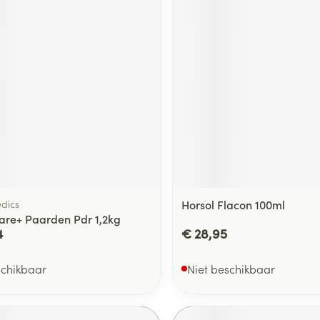
delen
Haar
ging
Supplementen
Insectenwe
Mondmaskers
middelen
ssen
 -
id
d
dics
Horsol Flacon 100ml
are+ Paarden Pdr 1,2kg
Zelfbruiner
Scheren
4
€ 28,95
schikbaar
Niet beschikbaar