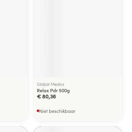
rende
Parfums en
geurproducten
Global Medics
Relax Pdr 500g
CBD
€ 80,36
Niet beschikbaar