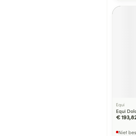
Equi
Equi Dol
€ 193,8
Niet be