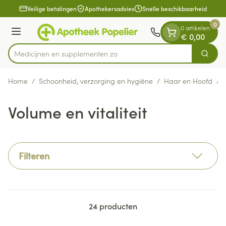
Dia 1 van 1
Ga naar de inhoud
Veilige betalingen
Apothekersadvies
Snelle beschikbaarheid
0
0 artikelen
Menu
€ 0,00
Medicijnen en
Zoek
Product, merk, categorie...
Home
/
Schoonheid, verzorging en hygiëne
/
Haar en Hoofd
/
Volume en vitaliteit
Filteren
24
producten