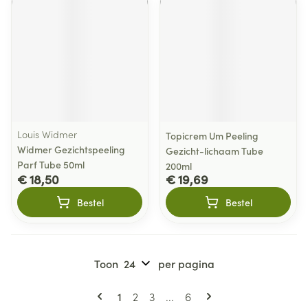
Louis Widmer
Topicrem Um Peeling
Widmer Gezichtspeeling
Gezicht-lichaam Tube
Parf Tube 50ml
200ml
€ 18,50
€ 19,69
Bestel
Bestel
Toon
per pagina
Pagina's
U lees momenteel pagina
Pagina
Pagina
Pagina
1
2
3
...
6