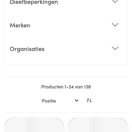
Dieetbeperkingen
filter
Merken
filter
Organisaties
filter
Producten
1
-
24
van
138
Sorteer op: