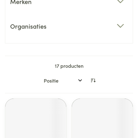
Merken
filter
Organisaties
filter
17
producten
Sorteer op: