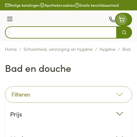
Ga naar de inhoud
Veilige betalingen
Apothekersadvies
Snelle beschikbaarheid
Menu
Zoek
Product, merk, categorie...
Home
/
Schoonheid, verzorging en hygiëne
/
Hygiëne
/
Bad en
Bad en douche
Filteren
Doorgaan naar productlijst
Prijs
filter