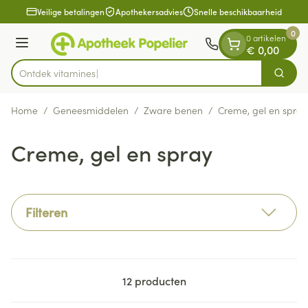
Dia 1 van 1
Ga naar de inhoud
Veilige betalingen
Apothekersadvies
Snelle beschikbaarheid
0
0 artikelen
Menu
€ 0,00
Ontdek
Zoek
Product, merk, categorie...
Home
/
Geneesmiddelen
/
Zware benen
/
Creme, gel en spray
Creme, gel en spray
Filteren
12
producten