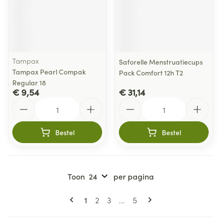
Tampax
Saforelle Menstruatiecups
Tampax Pearl Compak
Pack Comfort 12h T2
Regular 18
€ 9,54
€ 31,14
Aantal
Aantal
Bestel
Bestel
Toon
per pagina
Pagina's
U lees momenteel pagina
Pagina
Pagina
Pagina
1
2
3
...
5