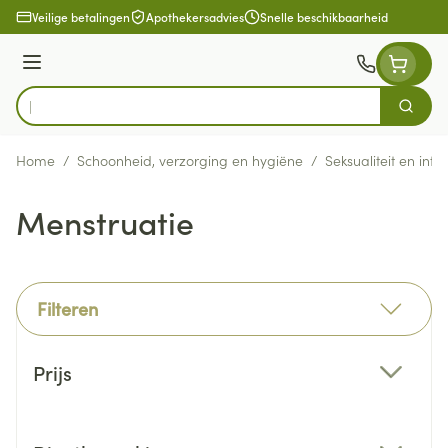
Ga naar de inhoud
Veilige betalingen
Apothekersadvies
Snelle beschikbaarheid
Menu
Zoek
Product, merk, categorie...
Home
/
Schoonheid, verzorging en hygiëne
/
Seksualiteit en int
Menstruatie
Filteren
Doorgaan naar productlijst
Prijs
filter