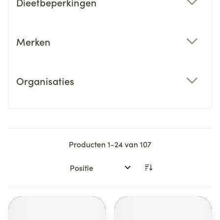
Dieetbeperkingen
filter
Merken
filter
Organisaties
filter
Producten
1
-
24
van
107
Sorteer op: