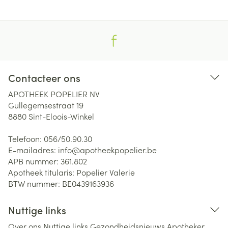
Contacteer ons
APOTHEEK POPELIER NV
Gullegemsestraat 19
8880
Sint-Eloois-Winkel
Telefoon:
056/50.90.30
E-mailadres:
info@
apotheekpopelier.be
APB nummer:
361.802
Apotheek titularis:
Popelier Valerie
BTW nummer:
BE0439163936
Nuttige links
Over ons
Nuttige links
Gezondheidsnieuws
Apotheker