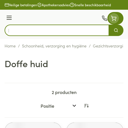
Ga naar de inhoud
Veilige betalingen
Apothekersadvies
Snelle beschikbaarheid
Menu
Zoek
Product, merk, categorie...
Home
/
Schoonheid, verzorging en hygiëne
/
Gezichtsverzorging
Doffe huid
2
producten
Sorteer op: