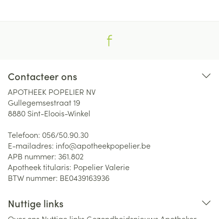
Contacteer ons
APOTHEEK POPELIER NV
Gullegemsestraat 19
8880
Sint-Eloois-Winkel
Telefoon:
056/50.90.30
E-mailadres:
info@
apotheekpopelier.be
APB nummer:
361.802
Apotheek titularis:
Popelier Valerie
BTW nummer:
BE0439163936
Nuttige links
Over ons
Nuttige links
Gezondheidsnieuws
Apotheker