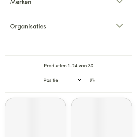
Merken
filter
Organisaties
filter
Producten
1
-
24
van
30
Sorteer op: