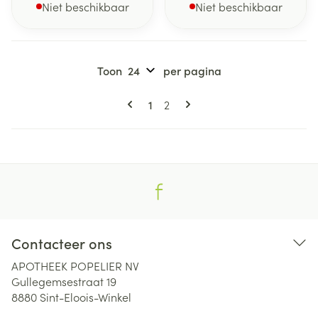
Niet beschikbaar
Niet beschikbaar
Toon
per pagina
Pagina's
U lees momenteel pagina
Pagina
1
2
Contacteer ons
APOTHEEK POPELIER NV
Gullegemsestraat 19
8880
Sint-Eloois-Winkel