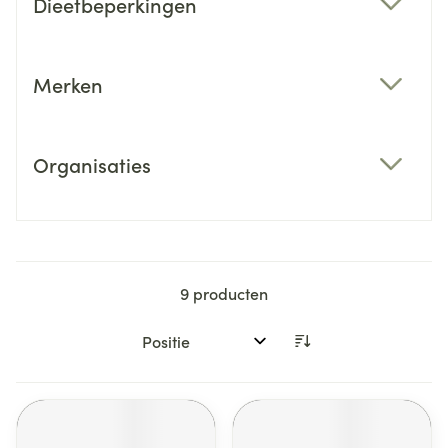
Dieetbeperkingen
filter
Merken
filter
Organisaties
filter
9
producten
Sorteer op: