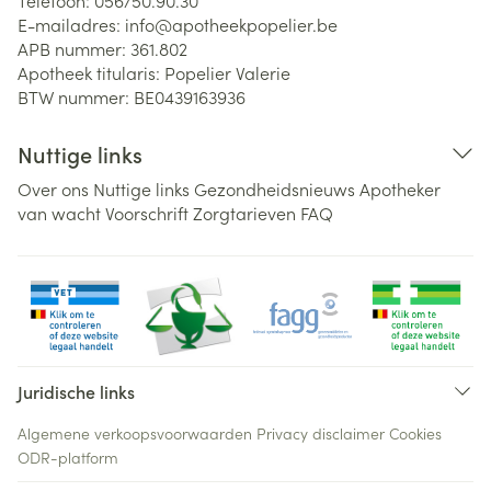
Telefoon:
056/50.90.30
E-mailadres:
info@
apotheekpopelier.be
APB nummer:
361.802
Apotheek titularis:
Popelier Valerie
BTW nummer:
BE0439163936
Nuttige links
Over ons
Nuttige links
Gezondheidsnieuws
Apotheker
van wacht
Voorschrift
Zorgtarieven
FAQ
Juridische links
Algemene verkoopsvoorwaarden
Privacy disclaimer
Cookies
ODR-platform