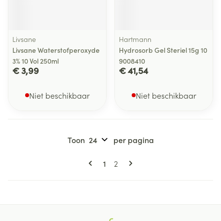
Livsane
Hartmann
Livsane Waterstofperoxyde
Hydrosorb Gel Steriel 15g 10
3% 10 Vol 250ml
9008410
€ 3,99
€ 41,54
Niet beschikbaar
Niet beschikbaar
Toon
per pagina
Pagina's
U lees momenteel pagina
Pagina
1
2