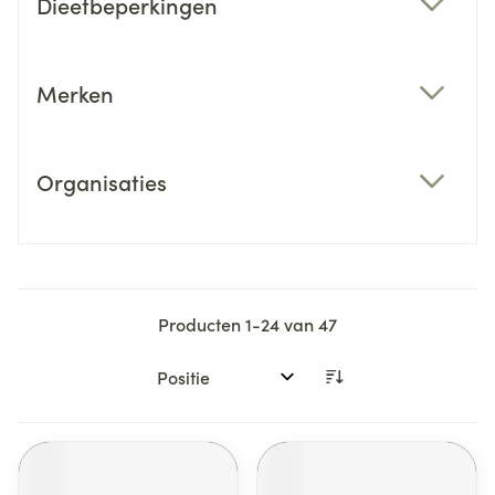
Dieetbeperkingen
filter
Merken
filter
Organisaties
filter
Producten
1
-
24
van
47
Sorteer op: