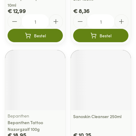
10ml
€ 12,99
€ 8,36
Aantal
Aantal
Bestel
Bestel
Bepanthen
Sanoskin Cleanser 250ml
Bepanthen Tattoo
Nazorgzalf 100g
€ 18,95
€ 10,25