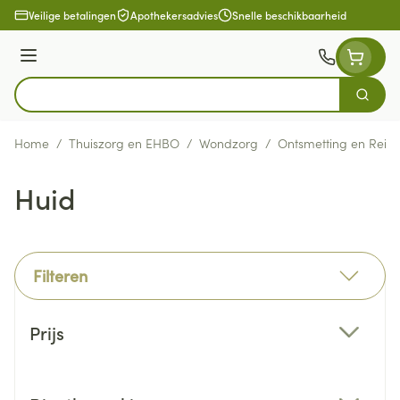
Ga naar de inhoud
Veilige betalingen
Apothekersadvies
Snelle beschikbaarheid
Menu
Zoek
Product, merk, categorie...
Home
/
Thuiszorg en EHBO
/
Wondzorg
/
Ontsmetting en Reini
Huid
Filteren
Doorgaan naar productlijst
Prijs
filter