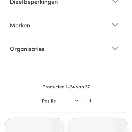
Dieetbeperkingen
filter
Merken
filter
Organisaties
filter
Producten
1
-
24
van
37
Sorteer op: