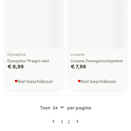
Dynaphar
Livsane
Dynaphar Pregni-test
Livsane Zwangerschapstest
€ 6,99
€ 7,99
Niet beschikbaar
Niet beschikbaar
Toon
per pagina
Pagina's
U lees momenteel pagina
Pagina
1
2