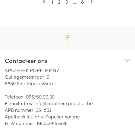
U lees momenteel pagina
Pagina
Pagina
Pagina
1
2
3
...
8
Contacteer ons
APOTHEEK POPELIER NV
Gullegemsestraat 19
8880
Sint-Eloois-Winkel
Telefoon:
056/50.90.30
E-mailadres:
info@
apotheekpopelier.be
APB nummer:
361.802
Apotheek titularis:
Popelier Valerie
BTW nummer:
BE0439163936