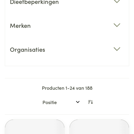
Dieetbeperkingen
filter
Merken
filter
Organisaties
filter
Producten
1
-
24
van
188
Sorteer op: