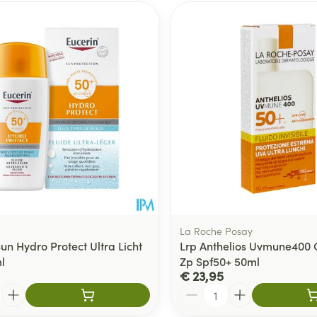
La Roche Posay
un Hydro Protect Ultra Licht
Lrp Anthelios Uvmune400 O
l
Zp Spf50+ 50ml
€ 23,95
Aantal