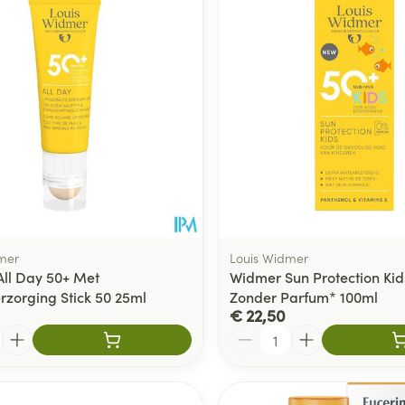
delen
Haar
ging
Supplementen
Insectenwe
Mondmaskers
middelen
ssen
 -
id
d
mer
Louis Widmer
ll Day 50+ Met
Widmer Sun Protection Kid
rzorging Stick 50 25ml
Zonder Parfum* 100ml
Zelfbruiner
Scheren
€ 22,50
Aantal