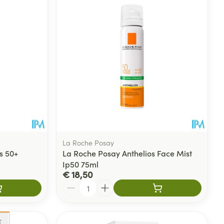
rende
Parfums en
geurproducten
La Roche Posay
s 50+
La Roche Posay Anthelios Face Mist
Ip50 75ml
CBD
€ 18,50
Aantal