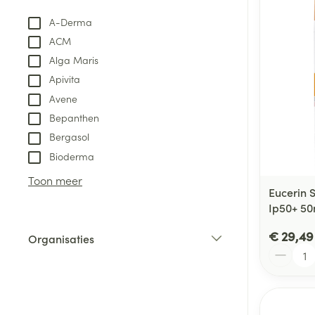
Aerosol access
Blaren
Creme, gel en 
A-Derma
Zuurstof
Eelt
ACM
Eksteroog - lik
Alga Maris
Ademhalingsste
Apivita
Toon meer
Avene
Bepanthen
Spieren en gew
Bergasol
Specifiek voor
Bioderma
Naalden en spu
Lichaamsverzo
Toon meer
Infecties
Spuiten
Eucerin 
Deodorant
Ip50+ 50
Oplossing voor 
Gezichtsverzor
Naalden
€ 29,49
Luizen
Organisaties
Aantal
filter
Naalden voor i
pennaalden
Diagnostica
Toon meer