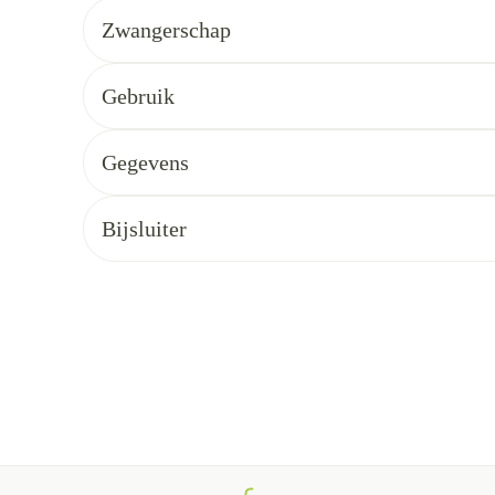
ng
Supplementen
Insectenwere
Zwangerschap
en
Gebruik
geïrriteerde
Gegevens
Bijsluiter
Zelfbruiner
Scheren