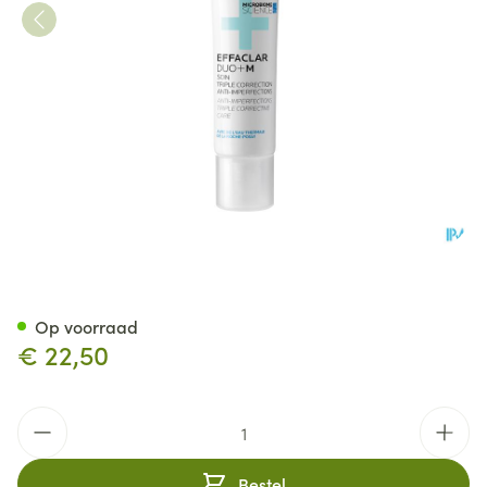
Lrp Effaclar Duo + M Creme 
Op voorraad
€ 22,50
Aantal
Bestel