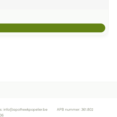
s:
info@
apotheekpopelier.be
APB nummer:
361.802
36