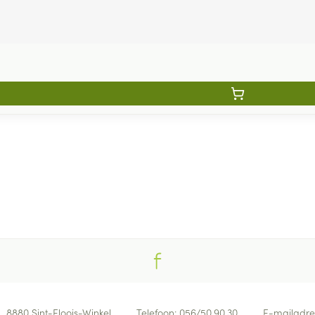
8880
Sint-Eloois-Winkel
Telefoon:
056/50.90.30
E-mailadre