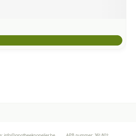
s:
info@
apotheekpopelier.be
APB nummer:
361.802