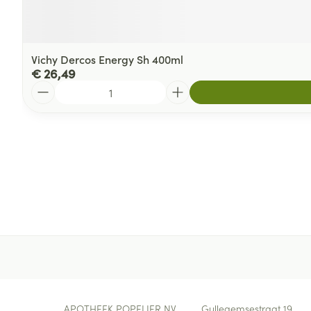
Vichy Dercos Energy Sh 400ml
€ 26,49
Aantal
Contacteer ons
APOTHEEK POPELIER NV
Gullegemsestraat 19