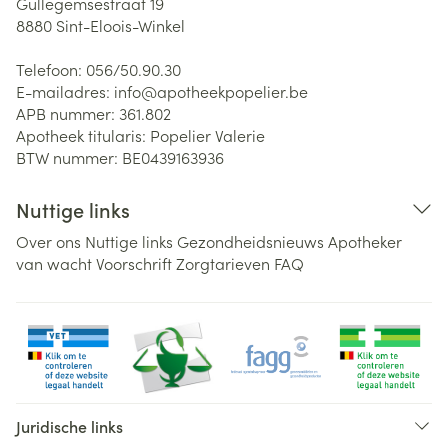
Gullegemsestraat 19
8880
Sint-Eloois-Winkel
Telefoon:
056/50.90.30
E-mailadres:
info@
apotheekpopelier.be
APB nummer:
361.802
Apotheek titularis:
Popelier Valerie
BTW nummer:
BE0439163936
Nuttige links
Over ons
Nuttige links
Gezondheidsnieuws
Apotheker
van wacht
Voorschrift
Zorgtarieven
FAQ
Juridische links