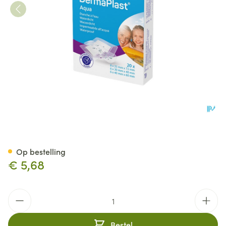
Dp Aqua 3t 20 P/s
Op bestelling
€ 5,68
Aantal
Bestel