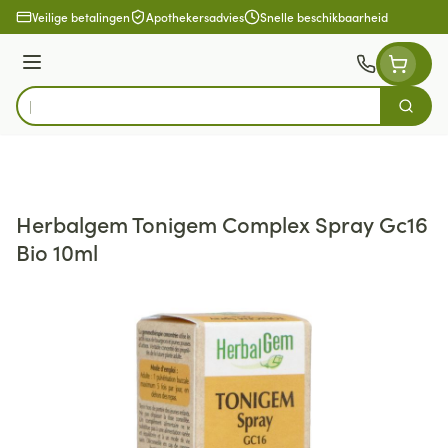
Ga naar de inhoud
Veilige betalingen
Apothekersadvies
Snelle beschikbaarheid
Menu
Zoek
Product, merk, categorie...
Herbalgem Tonigem Complex Spray Gc16
Bio 10ml