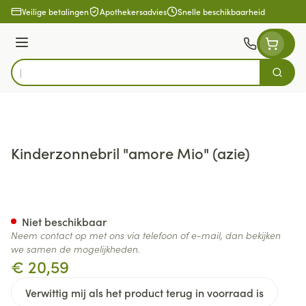
Ga naar de inhoud
Veilige betalingen
Apothekersadvies
Snelle beschikbaarheid
Menu
Zoek
Product, merk, categorie...
Kinderzonnebril "amore Mio" (azie)
Kinderzonnebril "amore Mio" 
Niet beschikbaar
Neem contact op met ons via telefoon of e-mail, dan bekijken
we samen de mogelijkheden.
€ 20,59
Verwittig mij als het product terug in voorraad is