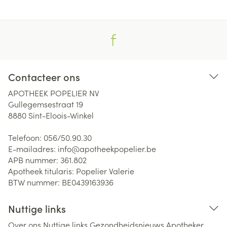
Contacteer ons
APOTHEEK POPELIER NV
Gullegemsestraat 19
8880
Sint-Eloois-Winkel
Telefoon:
056/50.90.30
E-mailadres:
info@
apotheekpopelier.be
APB nummer:
361.802
Apotheek titularis:
Popelier Valerie
BTW nummer:
BE0439163936
Nuttige links
Over ons
Nuttige links
Gezondheidsnieuws
Apotheker