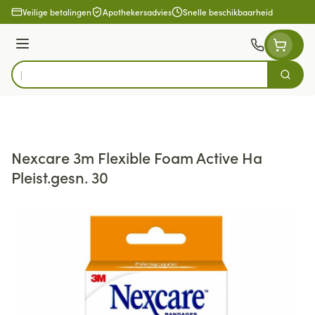
Ga naar de inhoud
Veilige betalingen
Apothekersadvies
Snelle beschikbaarheid
Menu
Zoek
Product, merk, categorie...
Nexcare 3m Flexible Foam Active Ha
Pleist.gesn. 30