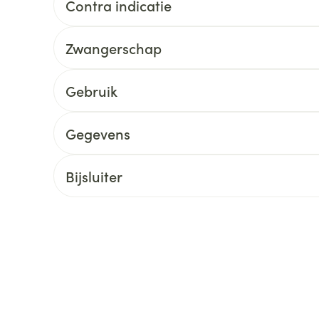
Contra indicatie
delen
Haar
ging
Supplementen
Insectenwe
Mondmaskers
middelen
Zwangerschap
ssen
 -
Gebruik
id
d
Gegevens
Bijsluiter
Zelfbruiner
Scheren