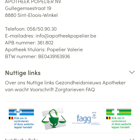
APOTHEEK POPELIER NV
Gullegemsestraat 19
8880
Sint-Eloois-Winkel
Telefoon:
056/50.90.30
E-mailadres:
info@
apotheekpopelier.be
APB nummer:
361.802
Apotheek titularis:
Popelier Valerie
BTW nummer:
BE0439163936
Nuttige links
Over ons
Nuttige links
Gezondheidsnieuws
Apotheker
van wacht
Voorschrift
Zorgtarieven
FAQ