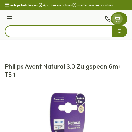
Ga naar de inhoud
Veilige betalingen
Apothekersadvies
Snelle beschikbaarheid
Menu
Zoek
Product, merk, categorie...
Philips Avent Natural 3.0 Zuigspeen 6m+
T5 1