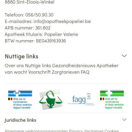
8880
Sint-Eloois-Winkel
Telefoon:
056/50.90.30
E-mailadres:
info@
apotheekpopelier.be
APB nummer:
361.802
Apotheek titularis:
Popelier Valerie
BTW nummer:
BE0439163936
Nuttige links
Over ons
Nuttige links
Gezondheidsnieuws
Apotheker
van wacht
Voorschrift
Zorgtarieven
FAQ
Juridische links
Algemene verkoopsvoorwaarden
Privacy disclaimer
Cookies