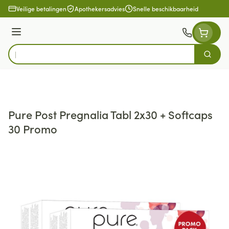
Ga naar de inhoud
Veilige betalingen
Apothekersadvies
Snelle beschikbaarheid
Menu
Zoek
Product, merk, categorie...
Pure Post Pregnalia Tabl 2x30 + Softcaps
30 Promo