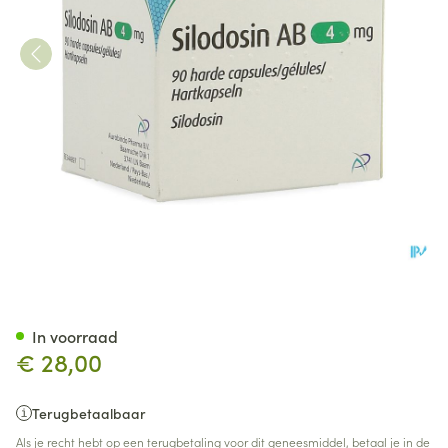
Silodosin AB 4mg Harde Cap
In voorraad
€ 28,00
Terugbetaalbaar
Als je recht hebt op een terugbetaling voor dit geneesmiddel, betaal je in de