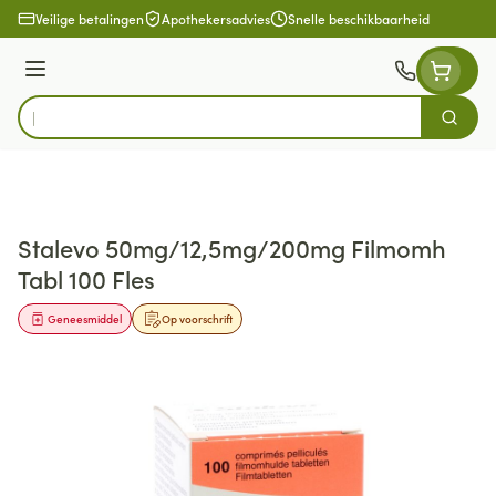
Ga naar de inhoud
Veilige betalingen
Apothekersadvies
Snelle beschikbaarheid
Menu
Zoek
Product, merk, categorie...
Stalevo 50mg/12,5mg/200mg Filmomh
Tabl 100 Fles
Geneesmiddel
Op voorschrift