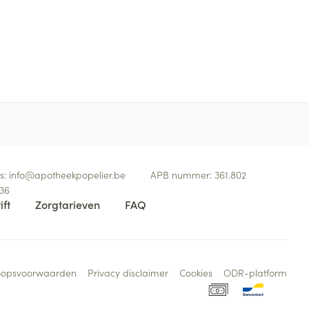
s:
info@
apotheekpopelier.be
APB nummer:
361.802
36
ift
Zorgtarieven
FAQ
oopsvoorwaarden
Privacy disclaimer
Cookies
ODR-platform