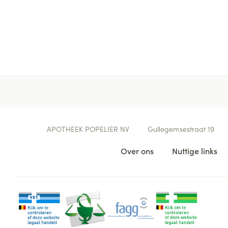
Contacteer ons
APOTHEEK POPELIER NV
Gullegemsestraat 19
Nuttige links
Over ons
Nuttige links